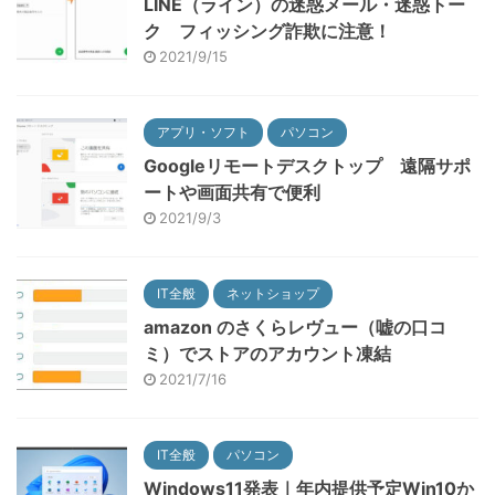
LINE（ライン）の迷惑メール・迷惑トー
ク フィッシング詐欺に注意！
2021/9/15
アプリ・ソフト
パソコン
Googleリモートデスクトップ 遠隔サポ
ートや画面共有で便利
2021/9/3
IT全般
ネットショップ
amazon のさくらレヴュー（嘘の口コ
ミ）でストアのアカウント凍結
2021/7/16
IT全般
パソコン
Windows11発表｜年内提供予定Win10か