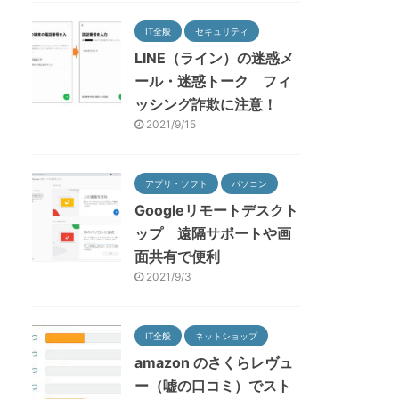
IT全般
セキュリティ
LINE（ライン）の迷惑メ
ール・迷惑トーク フィ
ッシング詐欺に注意！
2021/9/15
アプリ・ソフト
パソコン
Googleリモートデスクト
ップ 遠隔サポートや画
面共有で便利
2021/9/3
IT全般
ネットショップ
amazon のさくらレヴュ
ー（嘘の口コミ）でスト