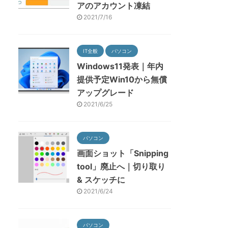
アのアカウント凍結
2021/7/16
IT全般
パソコン
Windows11発表｜年内
提供予定Win10から無償
アップグレード
2021/6/25
パソコン
画面ショット「Snipping
tool」廃止へ｜切り取り
& スケッチに
2021/6/24
パソコン