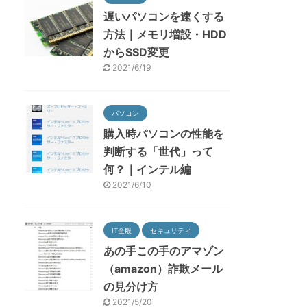
遅いパソコンを速くする
方法｜メモリ増設・HDD
からSSD変更
2021/6/19
パソコン
購入時パソコンの性能を
判断する「世代」って
何？｜インテル編
2021/6/10
IT全般
セキュリティ
あの手この手のアマゾン
（amazon）詐欺メール
の見分け方
2021/5/20