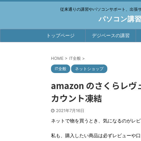
従来通りの講習やパソコンサポート、出張
パソコン講習
トップページ
デジベースの講習
HOME
>
IT全般
>
IT全般
ネットショップ
amazon のさくら
カウント凍結
2021年7月16日
ネットで物を買うとき、気になるのがレビ
私も、購入したい商品は必ずレビューや口