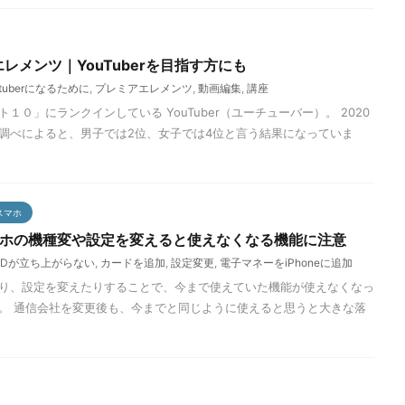
レメンツ｜YouTuberを目指す方にも
utuberになるために
,
プレミアエレメンツ
,
動画編集
,
講座
０」にランクインしている YouTuber（ユーチューバー）。 2020
調べによると、男子では2位、女子では4位と言う結果になっていま
スマホ
｜スマホの機種変や設定を変えると使えなくなる機能に注意
iDが立ち上がらない
,
カードを追加
,
設定変更
,
電子マネーをiPhoneに追加
り、設定を変えたりすることで、今まで使えていた機能が使えなくなっ
。 通信会社を変更後も、今までと同じように使えると思うと大きな落