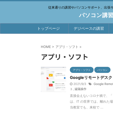
従来通りの講習やパソコンサポート、出張
パソコン講習
トップページ
デジベースの講習
HOME
>
アプリ・ソフト
>
アプリ・ソフト
アプリ・ソフト
パソコン
Googleリモートデ
2021/9/3
Google Remo
ト
,
遠隔操作
直接会えないコロナ禍で、「
は、IT の世界では、離れ
当教室でも、来校で ...