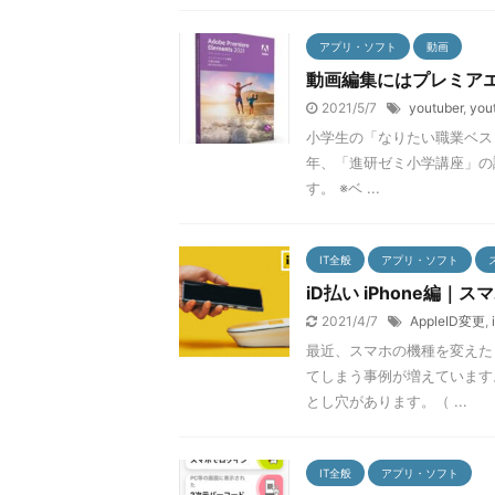
アプリ・ソフト
動画
動画編集にはプレミアエ
2021/5/7
youtuber
,
yo
小学生の「なりたい職業ベスト１
年、「進研ゼミ小学講座」の
す。 ※ベ ...
IT全般
アプリ・ソフト
iD払い iPhone編
2021/4/7
AppleID変更
,
最近、スマホの機種を変えた
てしまう事例が増えています
とし穴があります。（ ...
IT全般
アプリ・ソフト