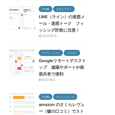
IT全般
セキュリティ
LINE（ライン）の迷惑メ
ール・迷惑トーク フィ
ッシング詐欺に注意！
2021/9/15
アプリ・ソフト
パソコン
Googleリモートデスクト
ップ 遠隔サポートや画
面共有で便利
2021/9/3
IT全般
ネットショップ
amazon のさくらレヴュ
ー（嘘の口コミ）でスト