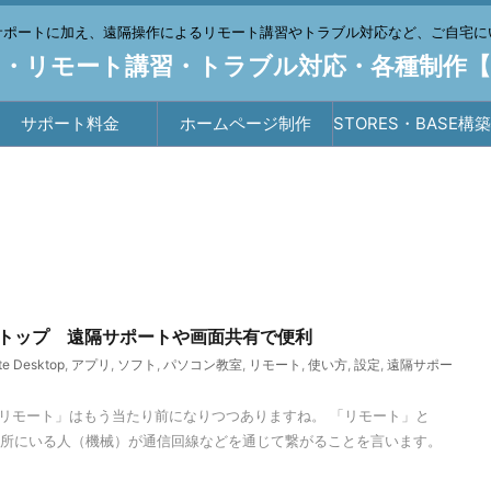
サポートに加え、遠隔操作によるリモート講習やトラブル対応など、ご自宅に
・リモート講習・トラブル対応・各種制作
サポート料金
ホームページ制作
STORES・BASE構
行
スクトップ 遠隔サポートや画面共有で便利
te Desktop
,
アプリ
,
ソフト
,
パソコン教室
,
リモート
,
使い方
,
設定
,
遠隔サポー
リモート」はもう当たり前になりつつありますね。 「リモート」と
た場所にいる人（機械）が通信回線などを通じて繋がることを言います。