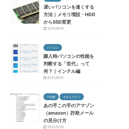
遅いパソコンを速くする
方法｜メモリ増設・HDD
からSSD変更
2021/6/19
パソコン
購入時パソコンの性能を
判断する「世代」って
何？｜インテル編
2021/6/10
IT全般
セキュリティ
あの手この手のアマゾン
（amazon）詐欺メール
の見分け方
2021/5/20