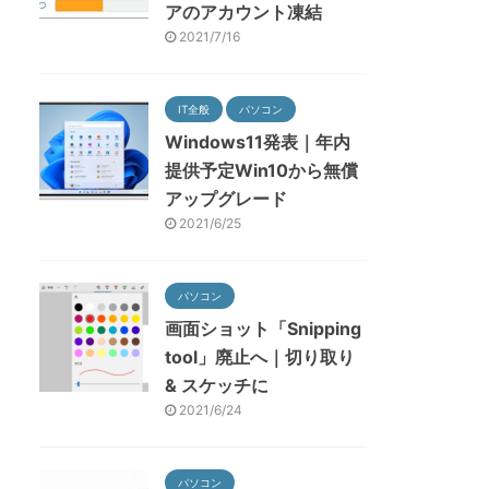
アのアカウント凍結
2021/7/16
IT全般
パソコン
Windows11発表｜年内
提供予定Win10から無償
アップグレード
2021/6/25
パソコン
画面ショット「Snipping
tool」廃止へ｜切り取り
& スケッチに
2021/6/24
パソコン