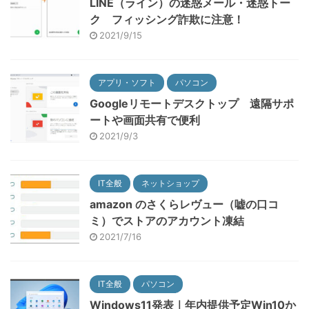
LINE（ライン）の迷惑メール・迷惑トー
ク フィッシング詐欺に注意！
2021/9/15
アプリ・ソフト
パソコン
Googleリモートデスクトップ 遠隔サポ
ートや画面共有で便利
2021/9/3
IT全般
ネットショップ
amazon のさくらレヴュー（嘘の口コ
ミ）でストアのアカウント凍結
2021/7/16
IT全般
パソコン
Windows11発表｜年内提供予定Win10か