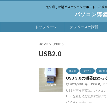
従来通りの講習やパソコンサポート、出張
パソコン講習
トップページ
デジベースの講習
HOME
>
USB2.0
USB2.0
IT全般
パソコン
周辺機
USB 3.0の機器はゆ
2021/5/18
USB2.0
,
USB
USBと言う言葉は、パソコ
USBを差し込むために空いて
パソコンには、 ...