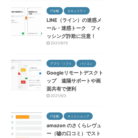
IT全般
セキュリティ
LINE（ライン）の迷惑メ
ール・迷惑トーク フィ
ッシング詐欺に注意！
2021/9/15
アプリ・ソフト
パソコン
Googleリモートデスクト
ップ 遠隔サポートや画
面共有で便利
2021/9/3
IT全般
ネットショップ
amazon のさくらレヴュ
ー（嘘の口コミ）でスト