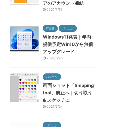
アのアカウント凍結
2021/7/16
IT全般
パソコン
Windows11発表｜年内
提供予定Win10から無償
アップグレード
2021/6/25
パソコン
画面ショット「Snipping
tool」廃止へ｜切り取り
& スケッチに
2021/6/24
パソコン