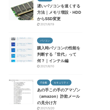
遅いパソコンを速くする
方法｜メモリ増設・HDD
からSSD変更
2021/6/19
パソコン
購入時パソコンの性能を
判断する「世代」って
何？｜インテル編
2021/6/10
IT全般
セキュリティ
あの手この手のアマゾン
（amazon）詐欺メール
の見分け方
2021/5/20