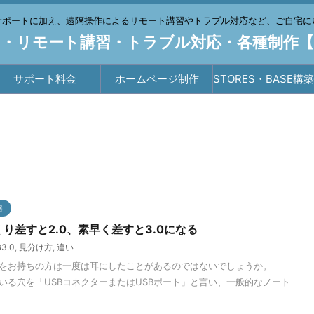
サポートに加え、遠隔操作によるリモート講習やトラブル対応など、ご自宅に
・リモート講習・トラブル対応・各種制作
サポート料金
ホームページ制作
STORES・BASE構
行
器
っくり差すと2.0、素早く差すと3.0になる
3.0
,
見分け方
,
違い
ンをお持ちの方は一度は耳にしたことがあるのではないでしょうか。
いる穴を「USBコネクターまたはUSBポート」と言い、一般的なノート