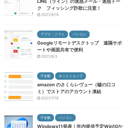
LINE（ライン）の迷惑メール・迷惑トー
ク フィッシング詐欺に注意！
2021/9/15
アプリ・ソフト
パソコン
Googleリモートデスクトップ 遠隔サポ
ートや画面共有で便利
2021/9/3
IT全般
ネットショップ
amazon のさくらレヴュー（嘘の口コ
ミ）でストアのアカウント凍結
2021/7/16
IT全般
パソコン
Windows11発表｜年内提供予定Win10か