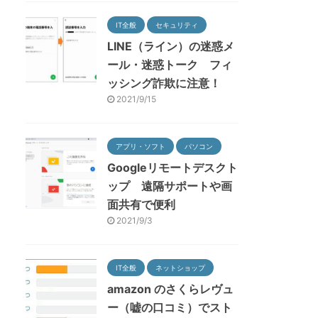
IT全般
セキュリティ
LINE（ライン）の迷惑メ
ール・迷惑トーク フィ
ッシング詐欺に注意！
2021/9/15
アプリ・ソフト
パソコン
Googleリモートデスクト
ップ 遠隔サポートや画
面共有で便利
2021/9/3
IT全般
ネットショップ
amazon のさくらレヴュ
ー（嘘の口コミ）でスト