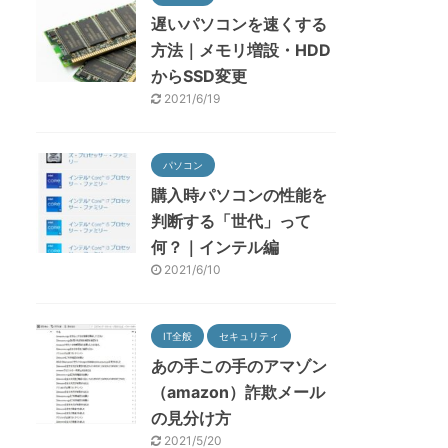
遅いパソコンを速くする
方法｜メモリ増設・HDD
からSSD変更
2021/6/19
パソコン
購入時パソコンの性能を
判断する「世代」って
何？｜インテル編
2021/6/10
IT全般
セキュリティ
あの手この手のアマゾン
（amazon）詐欺メール
の見分け方
2021/5/20