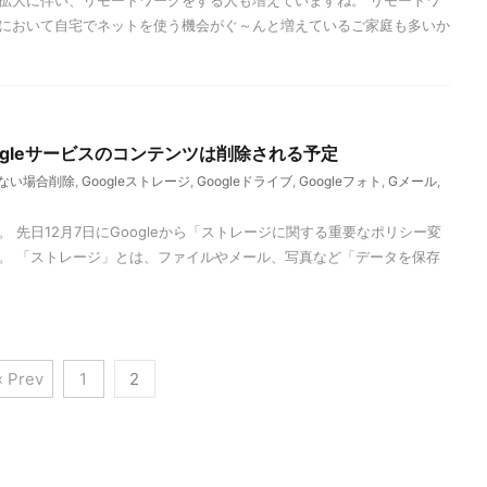
拡大に伴い、リモートワークをする人も増えていますね。 リモートワ
において自宅でネットを使う機会がぐ～んと増えているご家庭も多いか
ogleサービスのコンテンツは削除される予定
ない場合削除
,
Googleストレージ
,
Googleドライブ
,
Googleフォト
,
Gメール
,
 先日12月7日にGoogleから「ストレージに関する重要なポリシー変
。 「ストレージ」とは、ファイルやメール、写真など「データを保存
« Prev
1
2