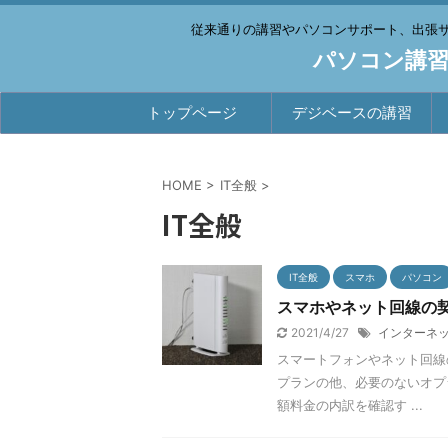
従来通りの講習やパソコンサポート、出張
パソコン講習
トップページ
デジベースの講習
HOME
>
IT全般
>
IT全般
IT全般
スマホ
パソコン
スマホやネット回線の
2021/4/27
インターネ
スマートフォンやネット回線
プランの他、必要のないオプ
額料金の内訳を確認す ...