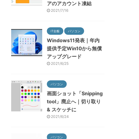
アのアカウント凍結
2021/7/16
IT全般
パソコン
Windows11発表｜年内
提供予定Win10から無償
アップグレード
2021/6/25
パソコン
画面ショット「Snipping
tool」廃止へ｜切り取り
& スケッチに
2021/6/24
パソコン