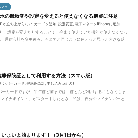
スマホ
｜スマホの機種変や設定を変えると使えなくなる機能に注意
iDが立ち上がらない
,
カードを追加
,
設定変更
,
電子マネーをiPhoneに追加
り、設定を変えたりすることで、今まで使えていた機能が使えなくなっ
。 通信会社を変更後も、今までと同じように使えると思うと大きな落
健康保険証として利用する方法（スマホ版）
ナンバーカード
,
健康保険証
,
申し込み
,
紐づけ
バーカードですが、半年ほど前までは、ほとんど利用することなくしま
「マイナポイント」がスタートしたとき、私は、自分のマイナンバーと
｜いよいよ始まります！（3月1日から）