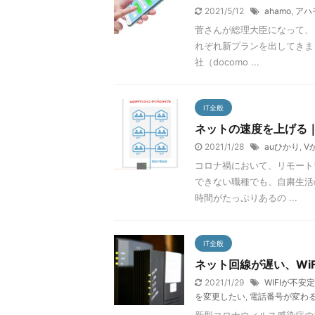
2021/5/12
ahamo
,
アハ
菅さんが総理大臣になって、
れぞれ新プランを出してきま
社（docomo ...
IT全般
ネットの速度を上げる｜
2021/1/28
auひかり
,
V
コロナ禍において、リモート
できない職種でも、自粛生活
時間がたっぷりあるの ...
IT全般
ネット回線が遅い、Wi
2021/1/29
WIFIが不安定
を変更したい
,
電話番号が変わ