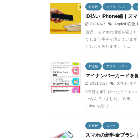
IT全般
アプリ・ソフト
iD払い iPhone編
2021/4/7
AppleID変更
,
最近、スマホの機種を変えた
てしまう事例が増えています
とし穴があります。（ ...
IT全般
アプリ・ソフト
マイナンバーカードを
2021/3/25
スマホ
,
マイ
5年ほど前に作ったマイナン
い込んでいました。 昨年、
suica を紐づ ...
IT全般
スマホ
スマホの新料金プラン