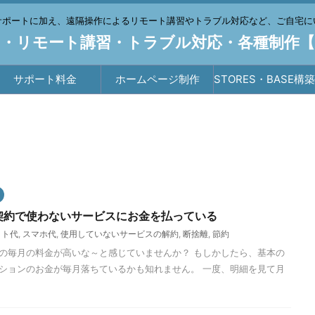
サポートに加え、遠隔操作によるリモート講習やトラブル対応など、ご自宅に
・リモート講習・トラブル対応・各種制作
サポート料金
ホームページ制作
STORES・BASE構
行
契約で使わないサービスにお金を払っている
ット代
,
スマホ代
,
使用していないサービスの解約
,
断捨離
,
節約
の毎月の料金が高いな～と感じていませんか？ もしかしたら、基本の
ションのお金が毎月落ちているかも知れません。 一度、明細を見て月