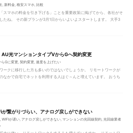
モ
,
新料金
,
格安スマホ
,
比較
「スマホの料金を引き下げる」ことを重要政策に掲げてから、各社がそ
したね。 その新プランが3月1日からいよいよスタートします。 大手3
AU光マンションタイプVからGへ契約変更
からGに変更
,
契約変更
,
速度を上げたい
ワークに移行した方も多いのではないでしょうか。 リモートワークが
のなかで自宅でネットを利用する人はぐ～んと増えています。 おうち
Fiが繋がりづらい、アナログ戻しができない
,
WIFIが遅い
,
アナログ戻しができない
,
マンションの光回線契約
,
光回線業者
る